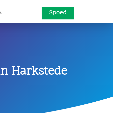
Spoed
t
in Harkstede