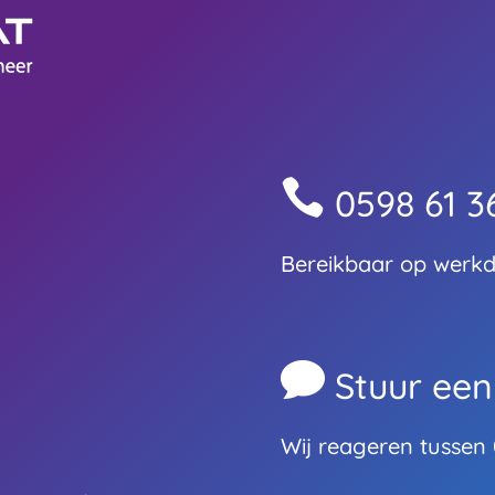

0598 61 3
Bereikbaar op werkda

Stuur ee
Wij reageren tussen 0