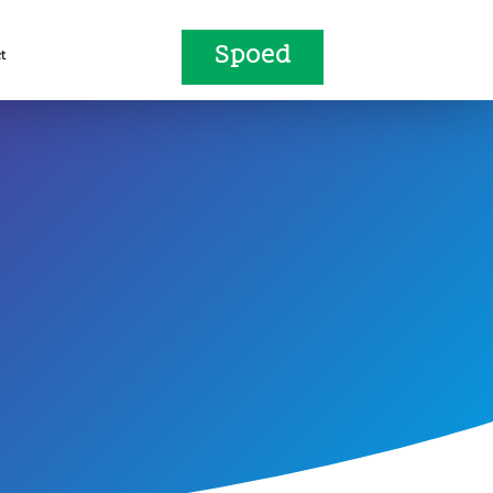
Spoed
t